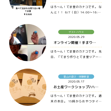
はろ〜ん！てま里のカナコです。 な
んと！！ 6/7（日）14:00〜16:00
オンライン宿泊を初開催します〜〜
…
ゲストハウス
2020.05.29
オンライン開催！手まりづくりとてま里ツアー 〜大山・米子・松江まで車でアクセス良の宿、ゲストハウス てま里〜
はろ〜ん！てま里のカナコです。 先
日、「てまり作りとてま里ツアー」
というオンラインイベントを開催…
里山の遊び・体験教室
2020.05.17
お土産ワークショップ♪ハンコを押して、オリジナルポストカードを作りませんか？ 〜大山・米子・松江まで車でアクセス良の宿、ゲストハウス てま里〜
はろ〜ん！てま里のカナコです。 週
末の本日。 15時からおやつタイム
ライブ配信でした〜♪ 今日は、…