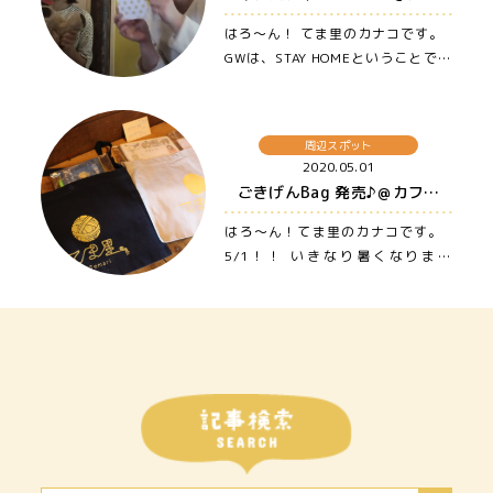
はろ〜ん！ てま里のカナコです。
GWは、STAY HOMEということで、
てま里から「ごきげんに…
周辺スポット
2020.05.01
ごきげんBag 発売♪＠カフェ七草 〜大山・米子・松江まで車でアクセス良の宿、ゲストハウス てま里〜
はろ〜ん！てま里のカナコです。
5/1！！ いきなり暑くなりまし
た〜〜！夏がスタンバイ。 …