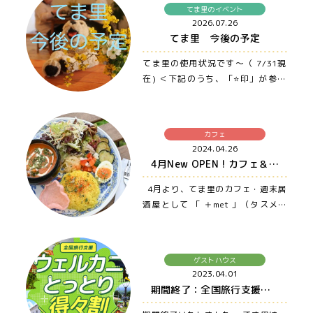
てま里のイベント
2026.07.26
てま里 今後の予定
てま里の使用状況です〜（ 7/31現
在) ＜下記のうち、「⭐️印」が参加
者募集、もしくは誰でも参加OKの
イ…
カフェ
2024.04.26
4月New OPEN ! カフェ＆週末居酒屋 ＋met （タスメット）
4月より、てま里のカフェ・週末居
酒屋として 「 ＋met 」（タスメッ
ト）がNew OPENしました♪…
ゲストハウス
2023.04.01
期間終了：全国旅行支援ウェルカニとっとり得得割❤️ 〜大山・米子・松江まで車でアクセス良の宿、ゲストハウス てま里〜