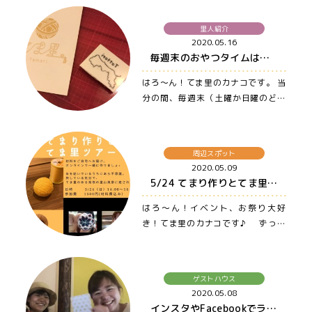
里人紹介
2020.05.16
毎週末のおやつタイムは、てま里ライブ配信♪ 〜大山・米子・松江まで車でアクセス良の宿、ゲストハウス てま里〜
はろ〜ん！てま里のカナコです。 当
分の間、毎週末（土曜か日曜のどち
らか）のおやつタイムは faceboo…
周辺スポット
2020.05.09
5/24 てまり作りとてま里ツアー (材料郵送、オンライン実施）〜大山・米子・松江まで車でアクセス良の宿、ゲストハウス てま里〜
はろ〜ん！イベント、お祭り大好
き！てま里のカナコです♪ ずっと
イベントしたくて…
ゲストハウス
2020.05.08
インスタやFacebookでライブ配信♪ 〜大山・米子・松江まで車でアクセス良の宿、ゲストハウス てま里〜