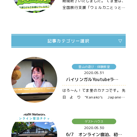
期間終了いたしました。 てま里は、
全国旅行支援「ウェルカニとっとり
得得割」 のゲストハウスです。 …
記事カテゴリー選択
すべての記事
里山の遊び・体験教室
てま里のイベント
2020.05.31
バイリンガルYoutubeライブ配信！小さな手まり作り 〜大山・米子・松江まで車でアクセス良の宿、ゲストハウス てま里〜
カフェ
ゲストハウス
はろ〜ん！てま里のカナコです。 先
日より“Kanako’s Japanese
里山の遊び・体験教室
countryside Diary 〜てま里カナコ
周辺スポット
の里山…
里人紹介
ゲストハウス
2020.05.30
その他
6/7 オンライン宿泊、初開催！！ 〜大山・米子・松江まで車でアクセス良の宿、ゲストハウス てま里〜