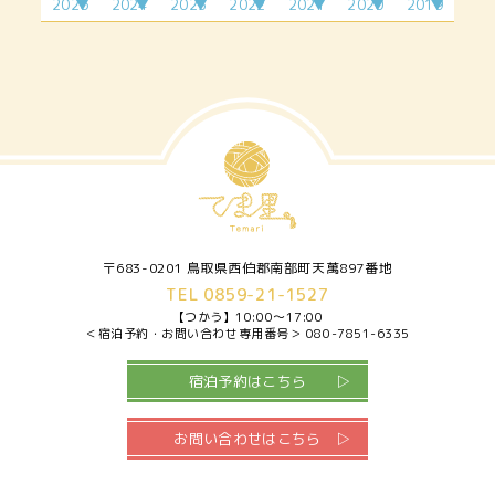
2026
2024
2023
2022
2021
2020
2019
2月
4月
2月
6月
4月
1月
11
3月
9月
7月
7月
4月
7月
5月
2月
12
月
4月
10
6月
9月
6月
3月
月
5月
11
月
7月
7月
4月
6月
12
月
9月
5月
7月
月
10
6月
8月
月
〒683-0201 鳥取県西伯郡南部町天萬897番地
TEL 0859-21-1527
【つかう】
10:00～17:00
＜宿泊予約・お問い合わせ専用番号＞
080-7851-6335
宿泊予約はこちら
お問い合わせはこちら