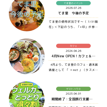
てま里のイベント
2026.07.26
てま里 今後の予定
てま里の使用状況です〜（ 7/31現
在) ＜下記のうち、「⭐️印」が参加
者募集、もしくは誰でも参加OKの
イ…
カフェ
2024.04.26
4月New OPEN ! カフェ＆週末居酒屋 ＋met （タスメット）
4月より、てま里のカフェ・週末居
酒屋として 「 ＋met 」（タスメッ
ト）がNew OPENしました♪…
ゲストハウス
2023.04.01
期間終了：全国旅行支援ウェルカニとっとり得得割❤️ 〜大山・米子・松江まで車でアクセス良の宿、ゲストハウス てま里〜