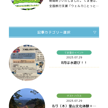
期間終了いたしました。 てま里は、
全国旅行支援「ウェルカニとっとり
得得割」 のゲストハウスです。 …
記事カテゴリー選択
すべての記事
てま里のイベント
てま里のイベント
2023.07.29
8月は水遊び！！
カフェ
ゲストハウス
里山の遊び・体験教室
周辺スポット
里人紹介
ゲストハウス
2023.07.29
その他
8/3（木）里山文化体験＋お泊まり♪