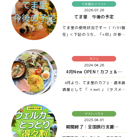
てま里のイベント
2026.07.26
てま里 今後の予定
てま里の使用状況です〜（ 7/31現
在) ＜下記のうち、「⭐️印」が参加
者募集、もしくは誰でも参加OKの
イ…
カフェ
2024.04.26
4月New OPEN ! カフェ＆週末居酒屋 ＋met （タスメット）
4月より、てま里のカフェ・週末居
酒屋として 「 ＋met 」（タスメッ
ト）がNew OPENしました♪…
ゲストハウス
2023.04.01
期間終了：全国旅行支援ウェルカニとっとり得得割❤️ 〜大山・米子・松江まで車でアクセス良の宿、ゲストハウス てま里〜