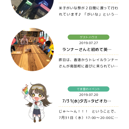
米子がいな祭が２日間に渡って行わ
れています♪ 「がいな」というの
は、こちらの方言で「すごい！」
と…
ゲストハウス
2019.07.27
ランナーさんと初めて英語でお話 〜大山・米子・松江まで車ですぐの宿、ゲストハウス てま里〜
昨日は、香港からトレイルランナー
さんが南部町に遊びに来られていま
した〜！ トレイルランナーとは、…
てま里のイベント
2019.07.20
7/31(水)夕方⭐️タピオカ販売します〜！ 〜大山・米子・松江まで車ですぐの宿、ゲストハウス てま里〜
じゃ〜〜ん！！！ ということで、
7月31日（水）17:00〜20:00に、
ぜひてま里の駐車場に…