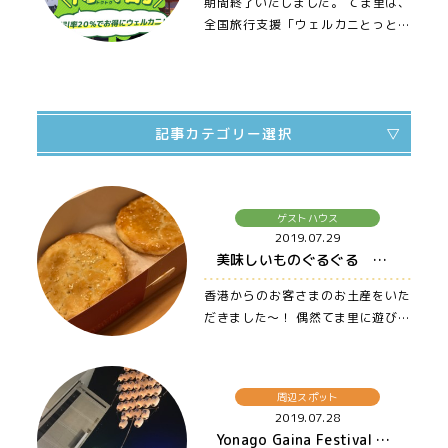
期間終了いたしました。 てま里は、
全国旅行支援「ウェルカニとっとり
得得割」 のゲストハウスです。 …
記事カテゴリー選択
すべての記事
ゲストハウス
てま里のイベント
2019.07.29
美味しいものぐるぐる 〜大山・米子・松江まで車ですぐの宿、ゲストハウス てま里〜
カフェ
ゲストハウス
香港からのお客さまのお土産をいた
だきました〜！ 偶然てま里に遊びに
里山の遊び・体験教室
来ていた方にも、おすそ…
周辺スポット
里人紹介
周辺スポット
2019.07.28
その他
Yonago Gaina Festival 〜大山・米子・松江まで車ですぐの宿、ゲストハウス てま里〜