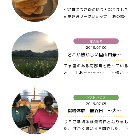
* 定員につき締め切りとなりました
⭐️ 夏休みワークショップ 「あの絵本
を読みながら、みんなでホッ…
里人紹介
2019.07.06
どこか懐かしい里山風景 〜大山・米子・松江まで車ですぐの宿、ゲストハウス てま里〜
てま里のある南部町を走っている
と、 「あ〜〜〜〜・・・懐かし
い！！」 という風景によく出会い
ま…
ゲストハウス
2019.07.05
職場体験 最終日 〜大山・米子・松江まで車ですぐの宿、ゲストハウス てま里〜
今日で職場体験最終日となりまし
た。 すごく短い４日間でした。 最
終日ということもあって今日はて…