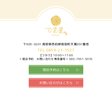
6月
9月
6月
3月
月
5月
11
月
7月
7月
4月
6月
12
月
9月
5月
7月
月
10
6月
8月
月
〒683-0201 鳥取県西伯郡南部町天萬897番地
TEL 0859-21-1527
【つかう】
10:00～17:00
＜宿泊予約・お問い合わせ専用番号＞
080-7851-6335
宿泊予約はこちら
お問い合わせはこちら