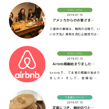
ゲストハウス
2019.07.15
アメリカからのお客さま☀️ 〜大山・米子・松江まで車ですぐの宿、ゲストハウス てま里〜
三連休の最後は、梅雨の合間で、い
いお天気♪ 鳥取を含む山陰地方は、
曇天で雨のイメージが強かったの
で…
ゲストハウス
2019.07.13
Airbnb掲載始まりました⭐️ 〜大山・米子・松江まで車ですぐの宿、ゲストハウス てま里〜
Airbnbで、 てま里の掲載が始まり
ました⭐︎ そして、登録記念✨
Airbnbから予約された方限定で、…
てま里のイベント
2019.07.13
定員につき、締め切りとなりました⭐️「あの絵本を読みながら、みんなでホットケーキ🥞を焼いて食べよう」水遊び付き☀️ 〜大山・米子・松江まで車ですぐの宿、ゲストハウス てま里〜