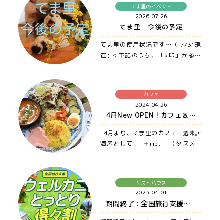
てま里のイベント
2026.07.26
てま里 今後の予定
てま里の使用状況です〜（ 7/31現
在) ＜下記のうち、「⭐️印」が参加
者募集、もしくは誰でも参加OKの
イ…
カフェ
2024.04.26
4月New OPEN ! カフェ＆週末居酒屋 ＋met （タスメット）
4月より、てま里のカフェ・週末居
酒屋として 「 ＋met 」（タスメッ
ト）がNew OPENしました♪…
ゲストハウス
2023.04.01
期間終了：全国旅行支援ウェルカニとっとり得得割❤️ 〜大山・米子・松江まで車でアクセス良の宿、ゲストハウス てま里〜