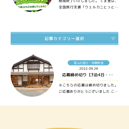
期間終了いたしました。 てま里は、
全国旅行支援「ウェルカニとっとり
得得割」 のゲストハウスです。 …
記事カテゴリー選択
すべての記事
里山の遊び・体験教室
てま里のイベント
2022.09.26
応募締め切り【3泊4日・鳥取のおじいちゃん宅でほっこり過ごそう】 農泊×里山親子ワーケーション!! in 鳥取県南部町
カフェ
ゲストハウス
※こちらの応募は締め切りました。
ご応募ありがとうございました この
里山の遊び・体験教室
秋は、リモートワークをしなが…
周辺スポット
里人紹介
その他