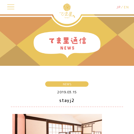
JP
EN
NEWS
2019.03.15
stayj2