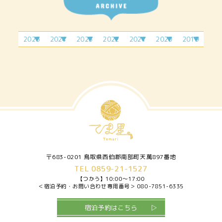
2026
2024
2023
2022
2021
2020
2019
2月
4月
2月
6月
4月
1月
11
3月
9月
7月
7月
4月
7月
5月
2月
12
月
4月
10
6月
9月
6月
3月
月
5月
11
月
7月
7月
4月
6月
12
月
9月
5月
7月
月
10
6月
8月
月
〒683-0201 鳥取県西伯郡南部町天萬897番地
TEL 0859-21-1527
【つかう】
10:00～17:00
＜宿泊予約・お問い合わせ専用番号＞
080-7851-6335
宿泊予約はこちら