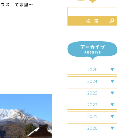
ハウス てま里〜
検 索
2026
2月
2024
7月
4月
2023
7月
2月
2022
4月
6月
2021
6月
7月
7月
4月
2020
9月
5月