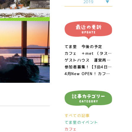
1月
11月
2019
6月
2月
12月
7月
3月
9月
3月
9月
4月
10月
4月
10月
5月
11月
5月
6月
12月
6月
7月
8月
てま里 今後の予定
カフェ ＋met （タスメット）閉店につきまして
ゲストハウス 運営再開のお知らせ 2/11
参加者募集！【3泊4日・梨！おじいちゃん！生き物！】 里山のあたたかみに触れる親子ワーケーション!! in 鳥取県南部町
4月New OPEN ! カフェ＆週末居酒屋 ＋met （タスメット）
すべての記事
てま里のイベント
カフェ