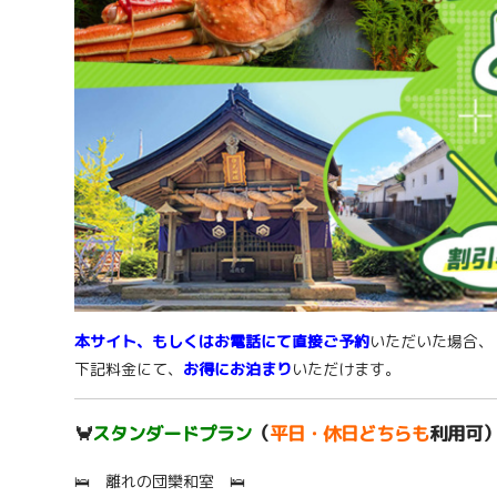
本サイト、もしくはお電話にて直接ご予約
いただいた場合、
下記料金にて、
お得にお泊まり
いただけます。
🦀
スタンダードプラン
（
平日・休日どちらも
利用可
🛌 離れの団欒和室 🛌