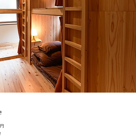
き
0円
！