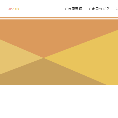
てま里通信
てま里って？
JP
EN