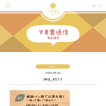
JP
EN
NEWS
2020.03.02
IMG_4511