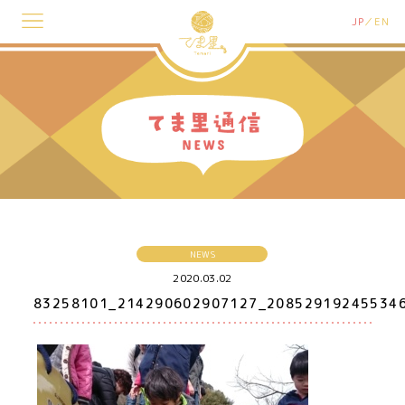
JP
EN
NEWS
2020.03.02
83258101_214290602907127_20852919245534