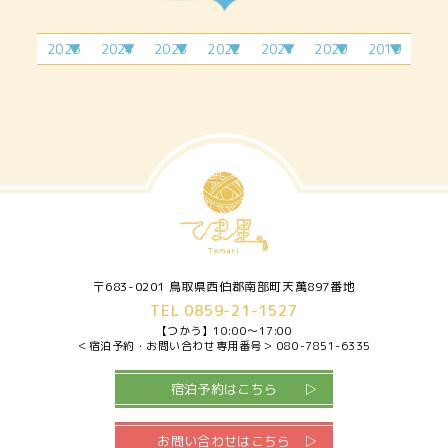
2026
2024
2023
2022
2021
2020
2019
2月
4月
2月
6月
4月
1月
11
3月
9月
7月
7月
4月
7月
5月
2月
12
月
4月
10
6月
9月
6月
3月
月
5月
11
月
7月
7月
4月
6月
12
月
9月
5月
7月
月
10
6月
8月
月
〒683-0201 鳥取県西伯郡南部町天萬897番地
TEL 0859-21-1527
【つかう】
10:00～17:00
＜宿泊予約・お問い合わせ専用番号＞
080-7851-6335
宿泊予約はこちら
お問い合わせはこちら