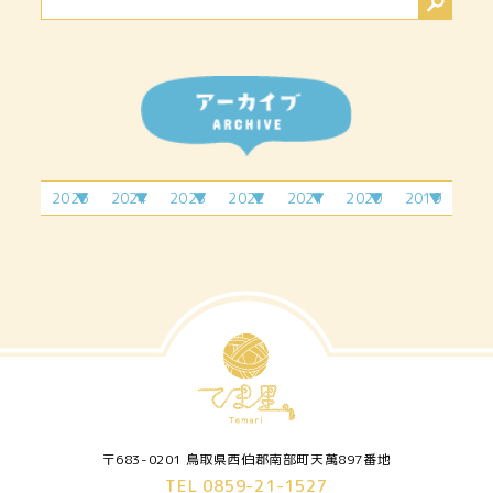
2026
2024
2023
2022
2021
2020
2019
2月
4月
2月
6月
4月
1月
11
3月
9月
7月
7月
4月
7月
5月
2月
12
月
4月
10
6月
9月
6月
3月
月
5月
11
月
7月
7月
4月
6月
12
月
9月
5月
7月
月
10
6月
8月
月
〒683-0201 鳥取県西伯郡南部町天萬897番地
TEL 0859-21-1527