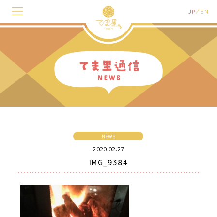
JP
EN
NEWS
2020.02.27
IMG_9384