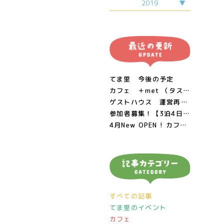
1月
11月
2019
6月
2月
12月
7月
3月
9月
3月
9月
4月
10月
4月
10月
5月
11月
5月
6月
12月
6月
7月
8月
てま里 今後の予定
カフェ ＋met （タスメット）閉店につきまして
ゲストハウス 運営再開のお知らせ 2/11
参加者募集！【3泊4日・梨！おじいちゃん！生き物！】 里山のあたたかみに触れる親子ワーケーション!! in 鳥取県南部町
4月New OPEN ! カフェ＆週末居酒屋 ＋met （タスメット）
すべての記事
てま里のイベント
カフェ