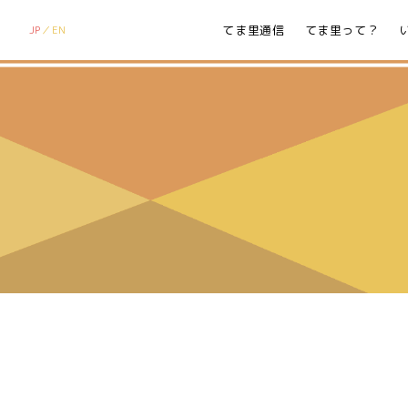
てま里通信
てま里って？
JP
EN