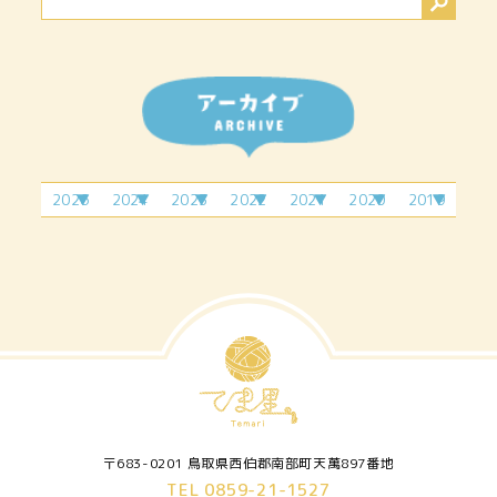
2026
2024
2023
2022
2021
2020
2019
2月
4月
2月
6月
4月
1月
11
3月
9月
7月
7月
4月
7月
5月
2月
12
月
4月
10
6月
9月
6月
3月
月
5月
11
月
7月
7月
4月
6月
12
月
9月
5月
7月
月
10
6月
8月
月
〒683-0201 鳥取県西伯郡南部町天萬897番地
TEL 0859-21-1527