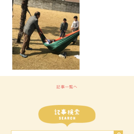
記事一覧へ