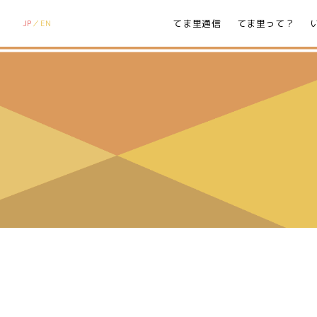
てま里通信
てま里って？
JP
EN