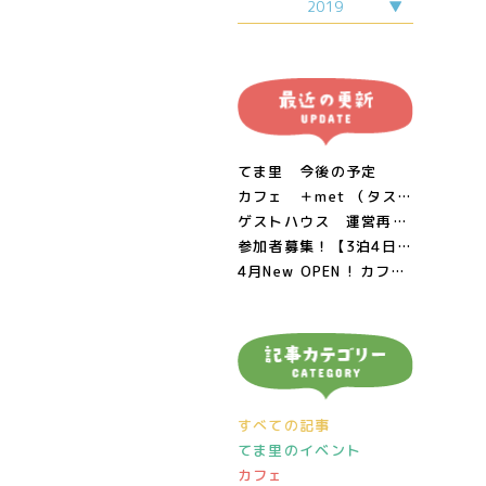
1月
11月
2019
6月
2月
12月
7月
3月
9月
3月
9月
4月
10月
4月
10月
5月
11月
5月
6月
12月
6月
7月
8月
てま里 今後の予定
カフェ ＋met （タスメット）閉店につきまして
ゲストハウス 運営再開のお知らせ 2/11
参加者募集！【3泊4日・梨！おじいちゃん！生き物！】 里山のあたたかみに触れる親子ワーケーション!! in 鳥取県南部町
4月New OPEN ! カフェ＆週末居酒屋 ＋met （タスメット）
すべての記事
てま里のイベント
カフェ